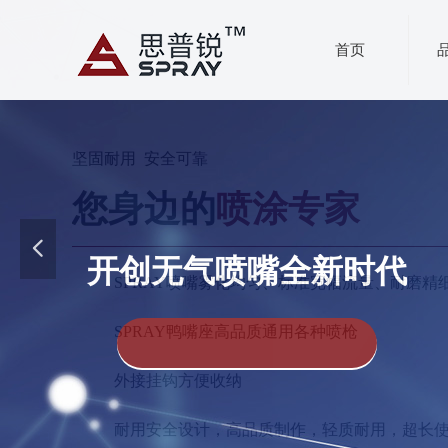
首页
坚固耐用 安全可靠
您身边的
喷涂专家
넳
开创无气喷嘴全新时代
SPRAY喷嘴雾化均匀、标准宽幅流量、耐磨精
SPRAY鸭嘴座高品质通用各种喷枪
外接挂钩方便收纳
耐用安全设计，高品质制作，轻质耐用，超长