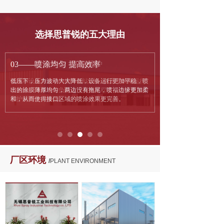
选择思普锐的五大理由
选择思普锐的五大理由
02——提高寿命 降低维护
03——喷涂均匀 提高效率
喷嘴和设备寿命平均提升2倍以上，低压下长期运行
低压下，压力波动大大降低，设备运行更加平稳，喷
喷涂机，降低设备负载运行及磨损程度，维护费用和
出的涂膜薄厚均匀，两边没有拖尾，喷福边缘更加柔
维护时间大大降低。
和，从而使得接口区域的喷涂效果更完善。
厂区环境
/
PLANT ENVIRONMENT