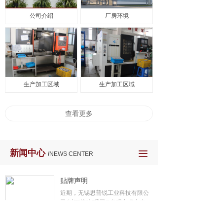
公司介绍
厂房环境
生产加工区域
生产加工区域
查看更多
新闻中心
끀
/
NEWS CENTER
贴牌声明
近期，无锡思普锐工业科技有限公
司(以下简称“我司")发现市场上存在
部分主体未经我司授权,私自采购我
2025-11-21
司生产的产品后,擅自去除或覆盖我